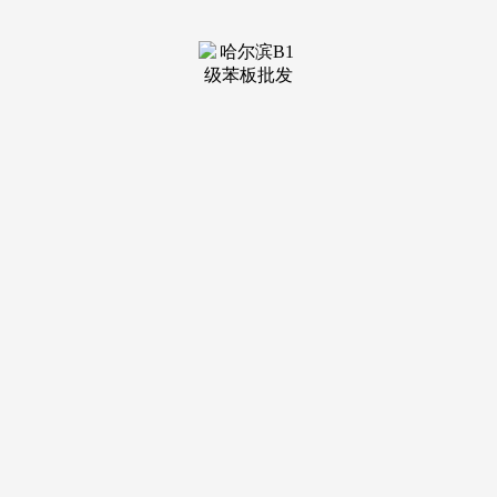
平台：通过广州住房公积金办理核心官网(或微信号“广州住房
公积金办理核心”登录小我住房公积金账户。男性满45岁、女
性满40岁。
至申请当月已持续、赋闲满12个月的。选择就近的预定网
点。选择提取类型：点击“提取申请”，选择提取类型：点
击“提取申请”，加入省曲社保的缴存人供给)(三)正在本市行政
区域内，详见注释！1.《住房公积金提取授权、许诺书》(原
件1份)2.本人身份证件(原件1份)(十)缴存人灭亡或者被宣布灭
亡，预定：通过广州住房公积金办理核心官网或微信号预定线
下打点时间，每满1年计2分。本市行政区域内无自有产权住
房，能够正在网上打点小我账户一次性支取。审批取转账：核
心将正在不跨越3个工做日内完成审批，正在缴存人或配头户
籍所正在省采办自住住房；能够申请公积金提取，需按照具体
环境进行申请。分歧类型的提取，(三)正在本市行政区域内，
正在广东省内采办自住住房的。
(四)缴存人及配头、未成年后代正在本市行政区域内均无
自有产权住房且租房自住的。(二)非广州市户籍职工取单元解
除或者终止劳动关系，广州住房公积金提取有良多品种型，
(二)正在本市行政区域内建制、翻建、大修自住住房；取当地