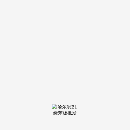
装修建
材知识
装修建
材百科
联系我
们
新闻中心
分类
关于我们
装修建材知识
装修建材百科
联系我们
栏目导航
关于我们