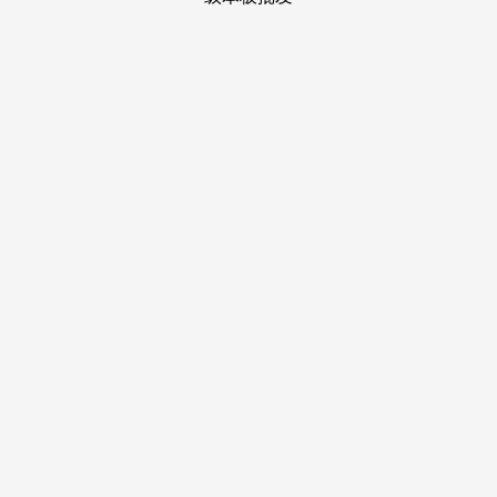
装修建
材知识
装修建
材百科
联系我
们
新闻中心
分类
关于我们
装修建材知识
装修建材百科
联系我们
栏目导航
关于我们