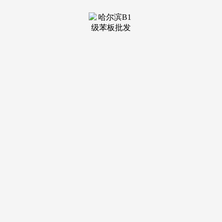
装修建
材知识
装修建
材百科
联系我
们
新闻中心
分类
关于我们
装修建材知识
装修建材百科
联系我们
栏目导航
关于我们