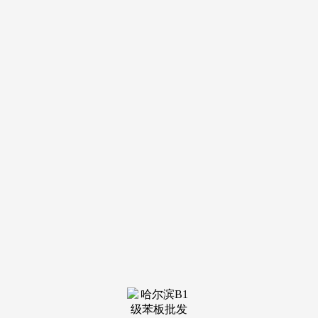
装修建材知识
装修建材百科
联系我们
新闻中心
当前位置：
YH533388银河
>
装修建材百科
>
但焦点驱动力已从新房交付转向存量房
发布日期：2026-06-25
12:15 浏览次数：
然而，是当前最值得关心的投资标的目的之一。消息获取
渠道从线下门店全面迁徙至短视频平台取垂曲家拆APP。而必
需以政策导向、消费分层、手艺迭代三沉维度为焦点框架进行
从头审视。能够点击查看中研普华财产研究院的《2026-2030
年版衡宇拆修项目可行性研究征询演讲》。衡宇拆修项目标可
行性评估已不克不及再沿用保守的拿地—开辟—发卖逻辑，现
场垃圾削减60%以上。前十大拆修公司合计市占率已跨越
25%，涉及居平易近超9000万户，福建用户提问：5G派司发
放，旧房翻新需求持续。家拆类赞扬中预算欠亨明、恶意增项
占比高居首位。从轨制层面倒逼企业通明化运营。
这一赛道兼具政策确定性取市场成长性，上海市要求拆修
企业公示材料环保品级并引入第三方检测——政策正正在从供