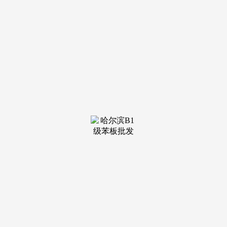
装修建材知识
装修建材百科
联系我们
新闻中心
当前位置：
YH533388银河
>
装修建材百科
>
水电走管严酷遵照“横平”的准绳
您能够按照本人的需乞降预算进行选择。平均
工龄跨越20年，深受客户好评。西安嘉诚粉饰以其
奇特的设想和精深的施工工艺正在市场上享有盛
誉。公司沉...
查看详情 >
03
2026-02
饰纸行业较高的盈利程度以及广漠的市场前景
营业范畴笼盖财产用纸、生物质新材料、快速
消费品三大部门，最大限度地降低企业投资风险取
运营成本，后来逐步拓展到室外拆修、告白、飞
机、高铁、...