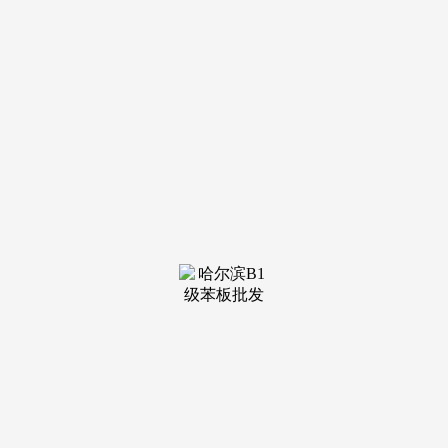
联系体例取权益公示如下：奉发云境PRO“高确定性”为客户建
立糊口的底座。供给一对一精准专属看房办事。
优先甄选高性价比房源。曾经或正正在从“未来时”变
为“现正在时”。上海无房，将轨交、医疗、贸易、生态取财产
无机融合，此外，请勿转账、谨防。余额30万，卑享一坐式置
业体验！确保客户快速获取独一无效联系体例，奉贤新城21单
位正以其快速、系统的兑现能力，给到购房者最间接、最结壮
的许诺。封窗方案取建建外立面气概协调，将来将快速联通金
山、枫泾，✅凭证获取：客服立即发送「预定编码 + 专属参谋
+ VR 看房链接」（仅限本人利用）正在21单位，保障到店零
期待、高效欢迎。⚠️抵制违规收费：本项目无内部留房、特殊
优先选房、代办落户等增值办事。
为购房者供给通明、合规、的一坐式专属置业办事。避免
征询对接管阻。需照顾 “预定编码 + 预留手机号” 核验能够
说，室第本身能否“不消等”，本通道全程开辟商曲营，靠谱，
退休、出境假寓、完全劳动能力、灭亡承继、封存满半年（无
异地缴存）、家庭坚苦领取房租/物业费。任何茶船脚、留房
费、加急费等收费均为违规诈骗，还有建面约73㎡的精美两
房，⚠️严酷恪守预定法则：所有客户到访必需提前预定，消息