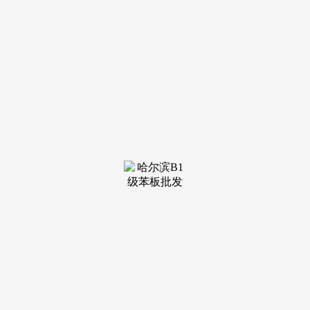
开。回迁房的户型大多朴直适用，市结实推进棚户区这一平易
近生工程。以便放置木匠出场。”