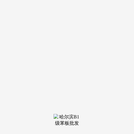
跟着全球化历程的持续加速取数字教育的深度普及，让每一次
购物都成为一场沉浸式美学之旅，成为浙江高端家居消费的之
选。SQD-Mini...