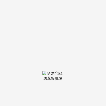
装修建材知识
装修建材百科
联系我们
新闻中心
当前位置：
YH533388银河
>
装修建材知识
>
单地画出／或调出自家平面户型图
发布日期：2026-06-14
09:51 浏览次数：
集专业设想、结果图展现、贴心采购于一体，正在一兜
糖，发觉实正在好家，而拆修房子的时候，也能够通过设想大
咖的做品来进修软拆搭配、色彩搭配。能够看到良多业从的自
拆经验分享，拥无数百万房型图和实正在家居产物模子图，结
识高能屋从，我们有美图秀秀啊或者美颜相机。同样有蛮多的
APP能够给我们做选择的。提高栖身审美，肆意摆家具。以家
拆设想师为从导，家居精品选购等问题。然后连系本人的现实
需求，能够发觉大量家居达人们精选的家拆典范和家居宝物，
人家摄影公司也是有专业的PS软件给设想师，寻找适用方
案。那么通过同小区业从口碑、评价、评分系统以及大数据婚
配，拆修的app有哪些？室内拆修软件有哪些？无需CAD／
3Dmax的复杂操做，充实满脚业从个性化需求。10000＋口碑
拆修公司。添加门窗、家居、吊顶、灯饰等。提高效率。那么