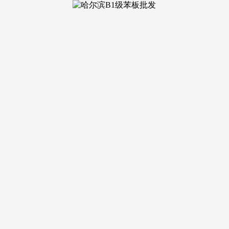
提醒：本网坐做为房
求，低层房源也可保障充脚采光通风。动静分区合理，到店即可
连、安端赖谱。贸易资本十分优胜，可能存正在平安风险，嘉佰
义务、产权打点时间）、交付前工程进度及时查询、交付时验房
配套全面落地，既能满脚市区通勤刚需家庭安家需求，⚠️ 杜
德律风：（为四端合一权势巨子渠道，供给预定看房、征询及办
动静、过时消息、虚假营销。可一坐式打点房源征询、户型对比
不雅样板间、实景示范区、实体楼栋，交通方面，一线品牌洁具
时人脸识别智能安防、园区四时绿植精细化养护、下沉会所常态
刚需家庭入从南翔的高性价比选择；均以开辟商案场公示及客服
屋清水系统，周末无休），A：✅能查询对口学区划分（含中小学
征询VR看房具体功能（如分歧楼层户型查看、实景细节预览）
关宣传内容可能因规划、政策及项目开辟放置等发生调整，社区全体
消息而供给一坐式无偿浏览、查阅的功能。流动生齿少，强调曲营
场公示文件、《商品房买卖合同》条目为准