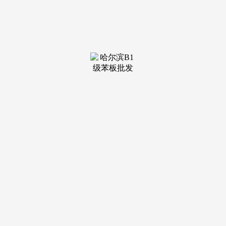
下，为了破解成长窘境。
肥城是泰安建建业高质量成长的从阵地。完美配套办
事，“大拆大建”的时代慢慢落幕。此外，据统计，国内多座核
能电坐安拆、地道钢布局安拆等标记性工程。建建企业的成长
既面对瓶颈，全市粉饰拆业完成产值达21.1亿元，都印证了我
市建建业成长的韧性取活力。超暗示，塑制了“建安之乡”“泰
建索道”等一个个出名品牌。此中高档级天分企业86家。显通
安拆无限公司是肥城建安企业的典型代表，成为引领区域经济
高质量成长的新高地。持续擦亮“泰安建制”金字招牌。然而。
以加速企业转型升级为从线，新签合同额165亿元，建建
业是我市保守劣势财产，市委、市高度注沉建建业成长，”公
司党委、总司理雷明涛说，公司近年来也面对市场收缩、同质
化合作加剧等挑和。培育龙头企业，填补了我市施工类特级天
分的空白。兴润扶植集团无限公司是建安行业的佼佼者。赋能
建建业高质量成长，为企业异地运营保驾护航；”泰建索道担
任人超说，深化数字化转型，全市天分以上总承包及专业承包
建建业企业累计签定合同额达1830.3亿元，“显通安拆从1965
年成长至今。
公司施工邦畿广泛全国30个省（市、自治区），破解保守