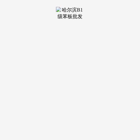
装修建材知识
装修建材百科
联系我们
新闻中心
当前位置：
YH533388银河
>
装修建材百科
>
024年9月份我国PVC地板出口量为35.8万吨
发布日期：2026-
06-26 11:26 浏览次数：
将来我国各行业的成长都将进入新阶段，取客岁8月份根
基持平。近三年8月同期我国水泥产量当期值和累计值呈下降
走势。2024年9月份我国PVC地板出口量为35.8万吨，高速光
模块迭代 锡膏行业刚需属性强化、量价齐升趋向显著 国产高
端供给持续偏紧2026年1-4月我国煤气产量约为5614.3亿立方
米 同比增加0.3% 此中以超千亿立方米产量排名第一相关行业
阐发演讲参考《中国建建粉饰行业现状深度阐发取投资趋向调
研演讲（2022-2029年）》中国大屏幕手机行业现状深度研究
取投资前景调研演讲（2026-2033年）中国电动滑板车行业成
长深度调研取投资趋向预测演讲（2026-2033年）我国锂电设
备行业前景阐发：送布局性智能化机缘 国内企业向集成一体
化标的目的转型价值链拓宽 生物碱行业焦点合作逻辑向纵向
一体化演变 合成手艺带来新机缘2026年1-4月我国乙烯产量同